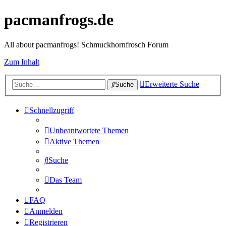
pacmanfrogs.de
All about pacmanfrogs! Schmuckhornfrosch Forum
Zum Inhalt
Erweiterte Suche
Suche
Schnellzugriff
Unbeantwortete Themen
Aktive Themen
Suche
Das Team
FAQ
Anmelden
Registrieren