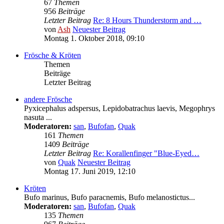
67
Themen
956
Beiträge
Letzter Beitrag
Re: 8 Hours Thunderstorm and …
von
Ash
Neuester Beitrag
Montag 1. Oktober 2018, 09:10
Frösche & Kröten
Themen
Beiträge
Letzter Beitrag
andere Frösche
Pyxicephalus adspersus, Lepidobatrachus laevis, Megophrys
nasuta ...
Moderatoren:
san
,
Bufofan
,
Quak
161
Themen
1409
Beiträge
Letzter Beitrag
Re: Korallenfinger "Blue-Eyed…
von
Quak
Neuester Beitrag
Montag 17. Juni 2019, 12:10
Kröten
Bufo marinus, Bufo paracnemis, Bufo melanostictus...
Moderatoren:
san
,
Bufofan
,
Quak
135
Themen