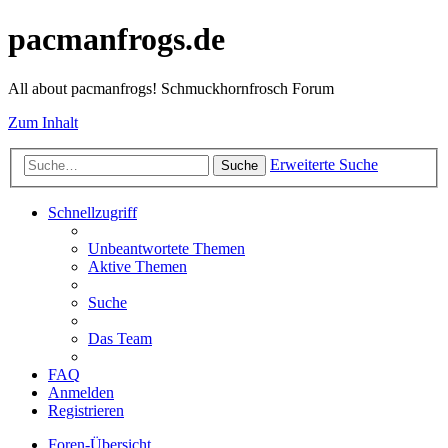
pacmanfrogs.de
All about pacmanfrogs! Schmuckhornfrosch Forum
Zum Inhalt
Erweiterte Suche
Suche
Schnellzugriff
Unbeantwortete Themen
Aktive Themen
Suche
Das Team
FAQ
Anmelden
Registrieren
Foren-Übersicht