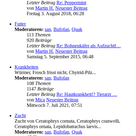
Letzter Beitrag
Re: Peppermint
von
Martin H.
Neuester Beitrag
Freitag 3. August 2018, 06:28
Futter
Moderatoren:
san
,
Bufofan
,
Quak
113
Themen
920
Beiträge
Letzter Beitrag
Re: Bohnenkäfer als Aufzuchtf…
von
Martin H.
Neuester Beitrag
Samstag 5. September 2015, 06:48
Krankheiten
Würmer, Frosch frisst nicht, Chytrid-Pilz...
Moderatoren:
san
,
Bufofan
108
Themen
1147
Beiträge
Letzter Beitrag
Re: Hautkrankheit!? Tierarzt …
von
Mica
Neuester Beitrag
Mittwoch 7. Juli 2021, 07:51
Zucht
Zucht von Ceratophrys cornuta, Ceratophrys cranwelli,
Ceratophrys ornata, Lepidobatrachus laevis...
Moderatoren:
san
,
Bufofan
,
Quak