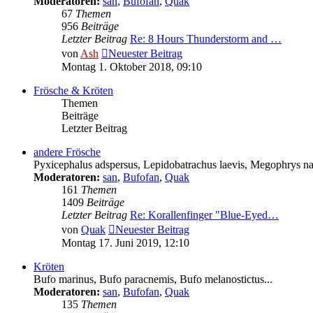
Moderatoren:
san
,
Bufofan
,
Quak
67
Themen
956
Beiträge
Letzter Beitrag
Re: 8 Hours Thunderstorm and …
von
Ash
Neuester Beitrag
Montag 1. Oktober 2018, 09:10
Frösche & Kröten
Themen
Beiträge
Letzter Beitrag
andere Frösche
Pyxicephalus adspersus, Lepidobatrachus laevis, Megophrys nas
Moderatoren:
san
,
Bufofan
,
Quak
161
Themen
1409
Beiträge
Letzter Beitrag
Re: Korallenfinger "Blue-Eyed…
von
Quak
Neuester Beitrag
Montag 17. Juni 2019, 12:10
Kröten
Bufo marinus, Bufo paracnemis, Bufo melanostictus...
Moderatoren:
san
,
Bufofan
,
Quak
135
Themen