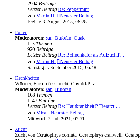
2904
Beiträge
Letzter Beitrag
Re: Peppermint
von
Martin H.
Neuester Beitrag
Freitag 3. August 2018, 06:28
Futter
Moderatoren:
san
,
Bufofan
,
Quak
113
Themen
920
Beiträge
Letzter Beitrag
Re: Bohnenkäfer als Aufzuchtf…
von
Martin H.
Neuester Beitrag
Samstag 5. September 2015, 06:48
Krankheiten
Würmer, Frosch frisst nicht, Chytrid-Pilz...
Moderatoren:
san
,
Bufofan
108
Themen
1147
Beiträge
Letzter Beitrag
Re: Hautkrankheit!? Tierarzt …
von
Mica
Neuester Beitrag
Mittwoch 7. Juli 2021, 07:51
Zucht
Zucht von Ceratophrys cornuta, Ceratophrys cranwelli, Ceratoph