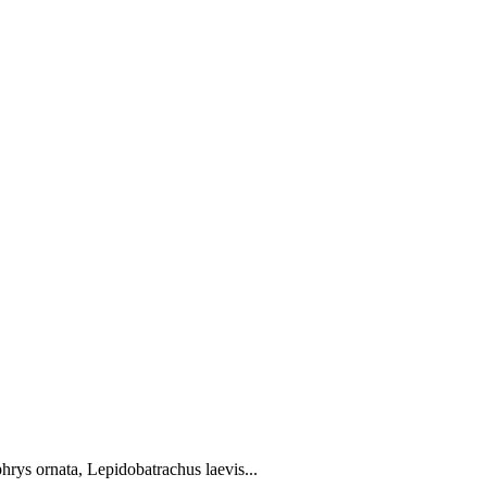
rys ornata, Lepidobatrachus laevis...