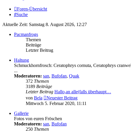
Foren-Übersicht
Suche
Aktuelle Zeit: Samstag 8. August 2026, 12:27
Pacmanfrogs
Themen
Beiträge
Letzter Beitrag
Haltung
Schmuckhornfrosch: Ceratophrys cornuta, Ceratophrys cranwell
...
Moderatoren:
san
,
Bufofan
,
Quak
372
Themen
3189
Beiträge
Letzter Beitrag
Hallo,an alle(falls überhaupt…
von
Bela
Neuester Beitrag
Mittwoch 5. Februar 2020, 11:11
Gallerie
Fotos von euren Fröschen
Moderatoren:
san
,
Bufofan
250
Themen