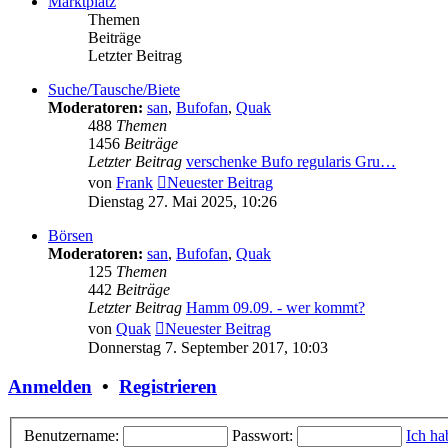
Marktplatz
Themen
Beiträge
Letzter Beitrag
Suche/Tausche/Biete
Moderatoren:
san
,
Bufofan
,
Quak
488
Themen
1456
Beiträge
Letzter Beitrag
verschenke Bufo regularis Gru…
von
Frank
Neuester Beitrag
Dienstag 27. Mai 2025, 10:26
Börsen
Moderatoren:
san
,
Bufofan
,
Quak
125
Themen
442
Beiträge
Letzter Beitrag
Hamm 09.09. - wer kommt?
von
Quak
Neuester Beitrag
Donnerstag 7. September 2017, 10:03
Anmelden
•
Registrieren
Benutzername:
Passwort:
Ich ha