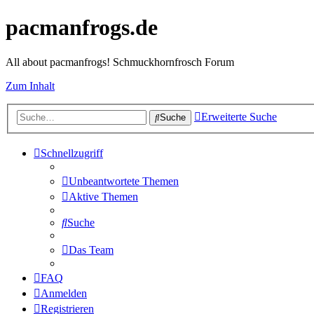
pacmanfrogs.de
All about pacmanfrogs! Schmuckhornfrosch Forum
Zum Inhalt
Erweiterte Suche
Suche
Schnellzugriff
Unbeantwortete Themen
Aktive Themen
Suche
Das Team
FAQ
Anmelden
Registrieren