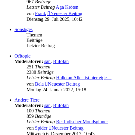
967
Beiträge
Letzter Beitrag
Aga Kröten
von
Frank
Neuester Beitrag
Dienstag 29. Juli 2025, 10:42
Sonstiges
Themen
Beiträge
Letzter Beitrag
Offtopic
Moderatoren:
san
,
Bufofan
251
Themen
2388
Beiträge
Letzter Beitrag
Hallo an Alle...ist hier eige…
von
Bela
Neuester Beitrag
Montag 24. Januar 2022, 15:18
Andere Tiere
Moderatoren:
san
,
Bufofan
100
Themen
859
Beiträge
Letzter Beitrag
Re: Indischer Mondspinner
von
Spider
Neuester Beitrag
Mittwoch 6. Dezember 2017, 10:43