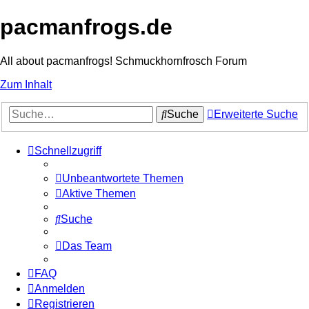
pacmanfrogs.de
All about pacmanfrogs! Schmuckhornfrosch Forum
Zum Inhalt
Suche
Erweiterte Suche
Schnellzugriff
Unbeantwortete Themen
Aktive Themen
Suche
Das Team
FAQ
Anmelden
Registrieren