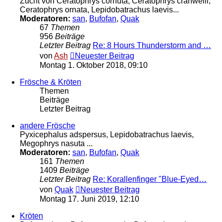
Zucht von Ceratophrys cornuta, Ceratophrys cranwelli,
Ceratophrys ornata, Lepidobatrachus laevis...
Moderatoren:
san
,
Bufofan
,
Quak
67
Themen
956
Beiträge
Letzter Beitrag
Re: 8 Hours Thunderstorm and …
von
Ash
Neuester Beitrag
Montag 1. Oktober 2018, 09:10
Frösche & Kröten
Themen
Beiträge
Letzter Beitrag
andere Frösche
Pyxicephalus adspersus, Lepidobatrachus laevis,
Megophrys nasuta ...
Moderatoren:
san
,
Bufofan
,
Quak
161
Themen
1409
Beiträge
Letzter Beitrag
Re: Korallenfinger "Blue-Eyed…
von
Quak
Neuester Beitrag
Montag 17. Juni 2019, 12:10
Kröten