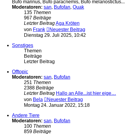
Bufo marinus, Bufo paracnemis, Bufo melanostictus...
Moderatoren:
san
,
Bufofan
,
Quak
135
Themen
967
Beiträge
Letzter Beitrag
Aga Kröten
von
Frank
Neuester Beitrag
Dienstag 29. Juli 2025, 10:42
Sonstiges
Themen
Beiträge
Letzter Beitrag
Offtopic
Moderatoren:
san
,
Bufofan
251
Themen
2388
Beiträge
Letzter Beitrag
Hallo an Alle...ist hier eige…
von
Bela
Neuester Beitrag
Montag 24. Januar 2022, 15:18
Andere Tiere
Moderatoren:
san
,
Bufofan
100
Themen
859
Beiträge