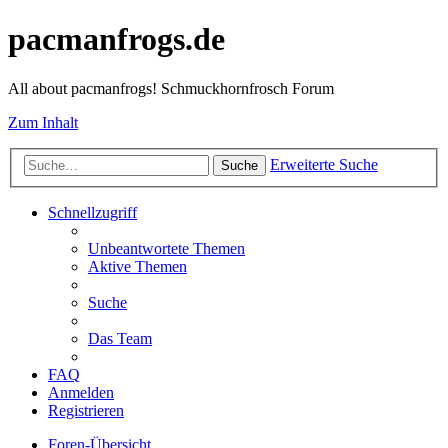
pacmanfrogs.de
All about pacmanfrogs! Schmuckhornfrosch Forum
Zum Inhalt
Erweiterte Suche
Suche
Schnellzugriff
Unbeantwortete Themen
Aktive Themen
Suche
Das Team
FAQ
Anmelden
Registrieren
Foren-Übersicht