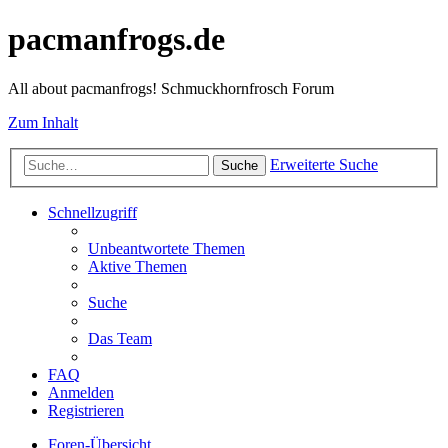
pacmanfrogs.de
All about pacmanfrogs! Schmuckhornfrosch Forum
Zum Inhalt
Erweiterte Suche
Suche
Schnellzugriff
Unbeantwortete Themen
Aktive Themen
Suche
Das Team
FAQ
Anmelden
Registrieren
Foren-Übersicht