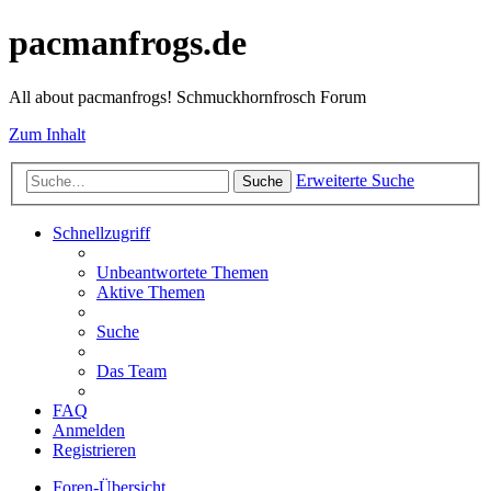
pacmanfrogs.de
All about pacmanfrogs! Schmuckhornfrosch Forum
Zum Inhalt
Erweiterte Suche
Suche
Schnellzugriff
Unbeantwortete Themen
Aktive Themen
Suche
Das Team
FAQ
Anmelden
Registrieren
Foren-Übersicht