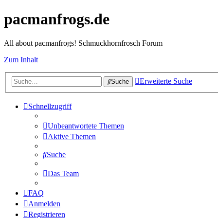
pacmanfrogs.de
All about pacmanfrogs! Schmuckhornfrosch Forum
Zum Inhalt
Erweiterte Suche
Suche
Schnellzugriff
Unbeantwortete Themen
Aktive Themen
Suche
Das Team
FAQ
Anmelden
Registrieren