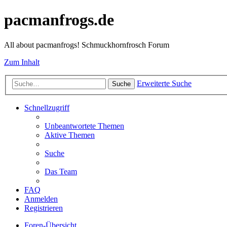
pacmanfrogs.de
All about pacmanfrogs! Schmuckhornfrosch Forum
Zum Inhalt
Erweiterte Suche
Suche
Schnellzugriff
Unbeantwortete Themen
Aktive Themen
Suche
Das Team
FAQ
Anmelden
Registrieren
Foren-Übersicht