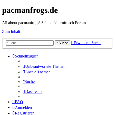
pacmanfrogs.de
All about pacmanfrogs! Schmuckhornfrosch Forum
Zum Inhalt
Erweiterte Suche
Suche
Schnellzugriff
Unbeantwortete Themen
Aktive Themen
Suche
Das Team
FAQ
Anmelden
Registrieren