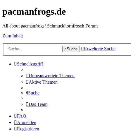
pacmanfrogs.de
All about pacmanfrogs! Schmuckhornfrosch Forum
Zum Inhalt
Erweiterte Suche
Suche
Schnellzugriff
Unbeantwortete Themen
Aktive Themen
Suche
Das Team
FAQ
Anmelden
Registrieren