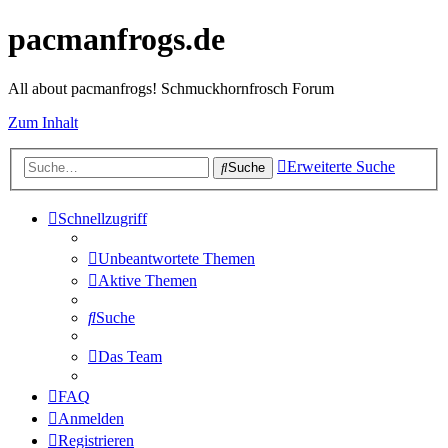
pacmanfrogs.de
All about pacmanfrogs! Schmuckhornfrosch Forum
Zum Inhalt
Erweiterte Suche
Suche
Schnellzugriff
Unbeantwortete Themen
Aktive Themen
Suche
Das Team
FAQ
Anmelden
Registrieren