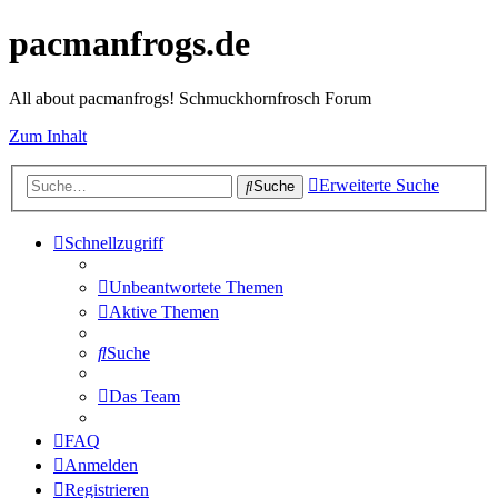
pacmanfrogs.de
All about pacmanfrogs! Schmuckhornfrosch Forum
Zum Inhalt
Erweiterte Suche
Suche
Schnellzugriff
Unbeantwortete Themen
Aktive Themen
Suche
Das Team
FAQ
Anmelden
Registrieren