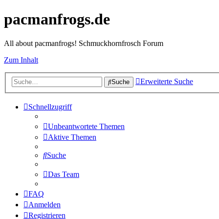
pacmanfrogs.de
All about pacmanfrogs! Schmuckhornfrosch Forum
Zum Inhalt
Erweiterte Suche
Suche
Schnellzugriff
Unbeantwortete Themen
Aktive Themen
Suche
Das Team
FAQ
Anmelden
Registrieren