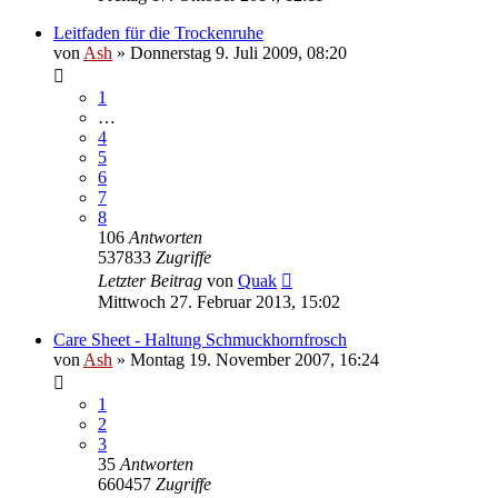
Leitfaden für die Trockenruhe
von
Ash
» Donnerstag 9. Juli 2009, 08:20
1
…
4
5
6
7
8
106
Antworten
537833
Zugriffe
Letzter Beitrag
von
Quak
Mittwoch 27. Februar 2013, 15:02
Care Sheet - Haltung Schmuckhornfrosch
von
Ash
» Montag 19. November 2007, 16:24
1
2
3
35
Antworten
660457
Zugriffe