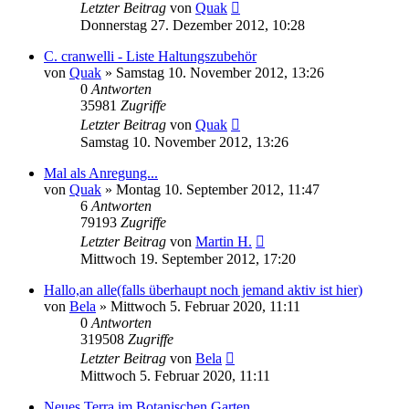
Letzter Beitrag
von
Quak
Donnerstag 27. Dezember 2012, 10:28
C. cranwelli - Liste Haltungszubehör
von
Quak
» Samstag 10. November 2012, 13:26
0
Antworten
35981
Zugriffe
Letzter Beitrag
von
Quak
Samstag 10. November 2012, 13:26
Mal als Anregung...
von
Quak
» Montag 10. September 2012, 11:47
6
Antworten
79193
Zugriffe
Letzter Beitrag
von
Martin H.
Mittwoch 19. September 2012, 17:20
Hallo,an alle(falls überhaupt noch jemand aktiv ist hier)
von
Bela
» Mittwoch 5. Februar 2020, 11:11
0
Antworten
319508
Zugriffe
Letzter Beitrag
von
Bela
Mittwoch 5. Februar 2020, 11:11
Neues Terra im Botanischen Garten