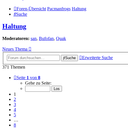
Foren-Übersicht
Pacmanfrogs
Haltung
Suche
Haltung
Moderatoren:
san
,
Bufofan
,
Quak
Neues Thema
Erweiterte Suche
Suche
371 Themen
Seite
1
von
8
Gehe zu Seite:
1
2
3
4
5
…
8