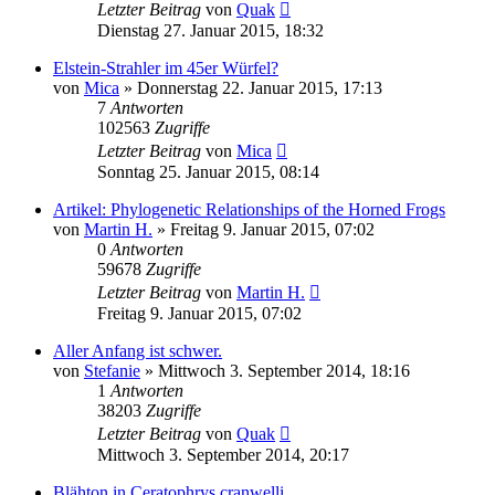
Letzter Beitrag
von
Quak
Dienstag 27. Januar 2015, 18:32
Elstein-Strahler im 45er Würfel?
von
Mica
» Donnerstag 22. Januar 2015, 17:13
7
Antworten
102563
Zugriffe
Letzter Beitrag
von
Mica
Sonntag 25. Januar 2015, 08:14
Artikel: Phylogenetic Relationships of the Horned Frogs
von
Martin H.
» Freitag 9. Januar 2015, 07:02
0
Antworten
59678
Zugriffe
Letzter Beitrag
von
Martin H.
Freitag 9. Januar 2015, 07:02
Aller Anfang ist schwer.
von
Stefanie
» Mittwoch 3. September 2014, 18:16
1
Antworten
38203
Zugriffe
Letzter Beitrag
von
Quak
Mittwoch 3. September 2014, 20:17
Blähton in Ceratophrys cranwelli