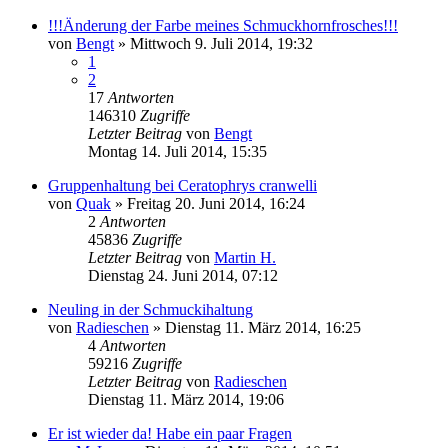
!!!Änderung der Farbe meines Schmuckhornfrosches!!!
von
Bengt
» Mittwoch 9. Juli 2014, 19:32
1
2
17
Antworten
146310
Zugriffe
Letzter Beitrag
von
Bengt
Montag 14. Juli 2014, 15:35
Gruppenhaltung bei Ceratophrys cranwelli
von
Quak
» Freitag 20. Juni 2014, 16:24
2
Antworten
45836
Zugriffe
Letzter Beitrag
von
Martin H.
Dienstag 24. Juni 2014, 07:12
Neuling in der Schmuckihaltung
von
Radieschen
» Dienstag 11. März 2014, 16:25
4
Antworten
59216
Zugriffe
Letzter Beitrag
von
Radieschen
Dienstag 11. März 2014, 19:06
Er ist wieder da! Habe ein paar Fragen