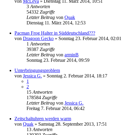
von
McLeva
» Dienstag 11. März 2014, 10:51
3
Antworten
54332
Zugriffe
Letzter Beitrag
von
Quak
Dienstag 11. März 2014, 12:53
Pacman Frog Halter in Süddeutschland???
von
Dragoon Gecko
» Sonntag 23. Februar 2014, 02:01
1
Antworten
39387
Zugriffe
Letzter Beitrag
von
arminB
Sonntag 23. Februar 2014, 09:59
Unterbringungsproblem
von
Jessica G.
» Sonntag 2. Februar 2014, 18:17
1
2
15
Antworten
178584
Zugriffe
Letzter Beitrag
von
Jessica G.
Freitag 7. Februar 2014, 06:42
Zeitschaltuhren werden warm
von
Quak
» Samstag 28. September 2013, 17:51
13
Antworten
130293
Zugriffe