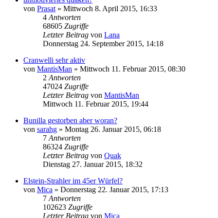
von
Prasat
» Mittwoch 8. April 2015, 16:33
4
Antworten
68605
Zugriffe
Letzter Beitrag
von
Lana
Donnerstag 24. September 2015, 14:18
Cranwelli sehr aktiv
von
MantisMan
» Mittwoch 11. Februar 2015, 08:30
2
Antworten
47024
Zugriffe
Letzter Beitrag
von
MantisMan
Mittwoch 11. Februar 2015, 19:44
Bunilla gestorben aber woran?
von
sarahg
» Montag 26. Januar 2015, 06:18
7
Antworten
86324
Zugriffe
Letzter Beitrag
von
Quak
Dienstag 27. Januar 2015, 18:32
Elstein-Strahler im 45er Würfel?
von
Mica
» Donnerstag 22. Januar 2015, 17:13
7
Antworten
102623
Zugriffe
Letzter Beitrag
von
Mica