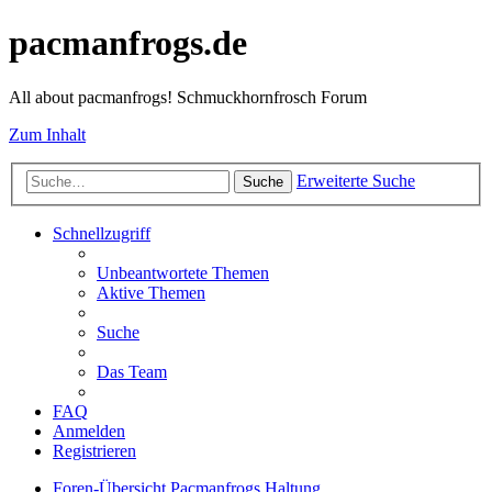
pacmanfrogs.de
All about pacmanfrogs! Schmuckhornfrosch Forum
Zum Inhalt
Erweiterte Suche
Suche
Schnellzugriff
Unbeantwortete Themen
Aktive Themen
Suche
Das Team
FAQ
Anmelden
Registrieren
Foren-Übersicht
Pacmanfrogs
Haltung