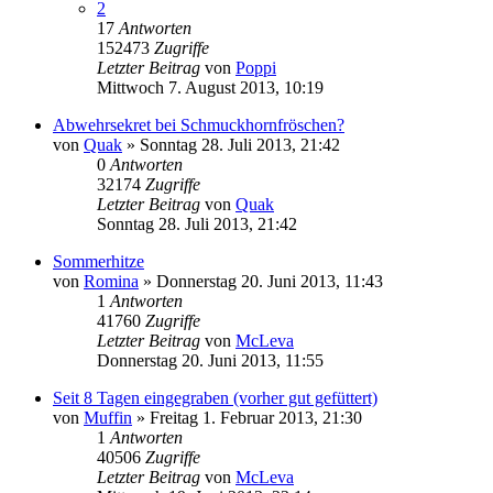
2
17
Antworten
152473
Zugriffe
Letzter Beitrag
von
Poppi
Mittwoch 7. August 2013, 10:19
Abwehrsekret bei Schmuckhornfröschen?
von
Quak
» Sonntag 28. Juli 2013, 21:42
0
Antworten
32174
Zugriffe
Letzter Beitrag
von
Quak
Sonntag 28. Juli 2013, 21:42
Sommerhitze
von
Romina
» Donnerstag 20. Juni 2013, 11:43
1
Antworten
41760
Zugriffe
Letzter Beitrag
von
McLeva
Donnerstag 20. Juni 2013, 11:55
Seit 8 Tagen eingegraben (vorher gut gefüttert)
von
Muffin
» Freitag 1. Februar 2013, 21:30
1
Antworten
40506
Zugriffe
Letzter Beitrag
von
McLeva