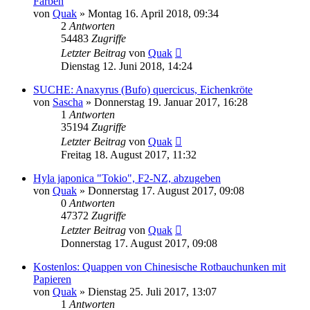
Farben
von
Quak
» Montag 16. April 2018, 09:34
2
Antworten
54483
Zugriffe
Letzter Beitrag
von
Quak
Dienstag 12. Juni 2018, 14:24
SUCHE: Anaxyrus (Bufo) quercicus, Eichenkröte
von
Sascha
» Donnerstag 19. Januar 2017, 16:28
1
Antworten
35194
Zugriffe
Letzter Beitrag
von
Quak
Freitag 18. August 2017, 11:32
Hyla japonica "Tokio", F2-NZ, abzugeben
von
Quak
» Donnerstag 17. August 2017, 09:08
0
Antworten
47372
Zugriffe
Letzter Beitrag
von
Quak
Donnerstag 17. August 2017, 09:08
Kostenlos: Quappen von Chinesische Rotbauchunken mit
Papieren
von
Quak
» Dienstag 25. Juli 2017, 13:07
1
Antworten