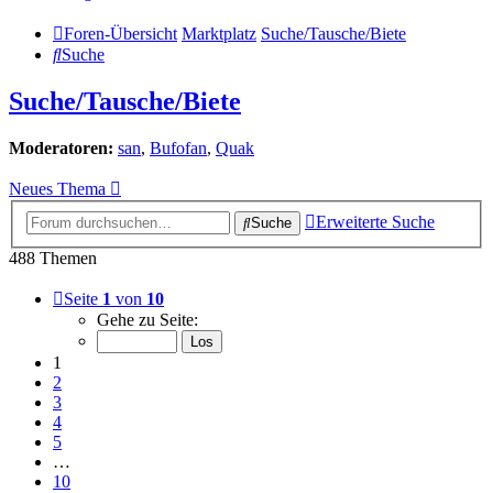
Foren-Übersicht
Marktplatz
Suche/Tausche/Biete
Suche
Suche/Tausche/Biete
Moderatoren:
san
,
Bufofan
,
Quak
Neues Thema
Erweiterte Suche
Suche
488 Themen
Seite
1
von
10
Gehe zu Seite:
1
2
3
4
5
…
10