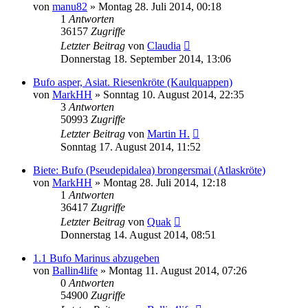
von
manu82
» Montag 28. Juli 2014, 00:18
1
Antworten
36157
Zugriffe
Letzter Beitrag
von
Claudia
Donnerstag 18. September 2014, 13:06
Bufo asper, Asiat. Riesenkröte (Kaulquappen)
von
MarkHH
» Sonntag 10. August 2014, 22:35
3
Antworten
50993
Zugriffe
Letzter Beitrag
von
Martin H.
Sonntag 17. August 2014, 11:52
Biete: Bufo (Pseudepidalea) brongersmai (Atlaskröte)
von
MarkHH
» Montag 28. Juli 2014, 12:18
1
Antworten
36417
Zugriffe
Letzter Beitrag
von
Quak
Donnerstag 14. August 2014, 08:51
1.1 Bufo Marinus abzugeben
von
Ballin4life
» Montag 11. August 2014, 07:26
0
Antworten
54900
Zugriffe