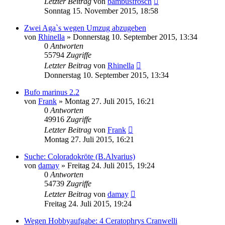
Letzter Beitrag
von
bambusfrosch
Sonntag 15. November 2015, 18:58
Zwei Aga`s wegen Umzug abzugeben
von
Rhinella
» Donnerstag 10. September 2015, 13:34
0
Antworten
55794
Zugriffe
Letzter Beitrag
von
Rhinella
Donnerstag 10. September 2015, 13:34
Bufo marinus 2.2
von
Frank
» Montag 27. Juli 2015, 16:21
0
Antworten
49916
Zugriffe
Letzter Beitrag
von
Frank
Montag 27. Juli 2015, 16:21
Suche: Coloradokröte (B.Alvarius)
von
damay
» Freitag 24. Juli 2015, 19:24
0
Antworten
54739
Zugriffe
Letzter Beitrag
von
damay
Freitag 24. Juli 2015, 19:24
Wegen Hobbyaufgabe: 4 Ceratophrys Cranwelli