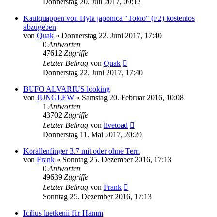
Donnerstag 20. Juli 2017, 09:12
Kaulquappen von Hyla japonica "Tokio" (F2) kostenlos
abzugeben
von
Quak
» Donnerstag 22. Juni 2017, 17:40
0
Antworten
47612
Zugriffe
Letzter Beitrag
von
Quak
Donnerstag 22. Juni 2017, 17:40
BUFO ALVARIUS looking
von
JUNGLEW
» Samstag 20. Februar 2016, 10:08
1
Antworten
43702
Zugriffe
Letzter Beitrag
von
livetoad
Donnerstag 11. Mai 2017, 20:20
Korallenfinger 3.7 mit oder ohne Terri
von
Frank
» Sonntag 25. Dezember 2016, 17:13
0
Antworten
49639
Zugriffe
Letzter Beitrag
von
Frank
Sonntag 25. Dezember 2016, 17:13
Icilius luetkenii für Hamm