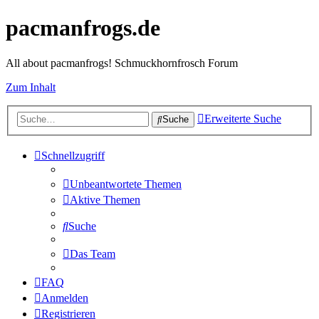
pacmanfrogs.de
All about pacmanfrogs! Schmuckhornfrosch Forum
Zum Inhalt
Erweiterte Suche
Suche
Schnellzugriff
Unbeantwortete Themen
Aktive Themen
Suche
Das Team
FAQ
Anmelden
Registrieren