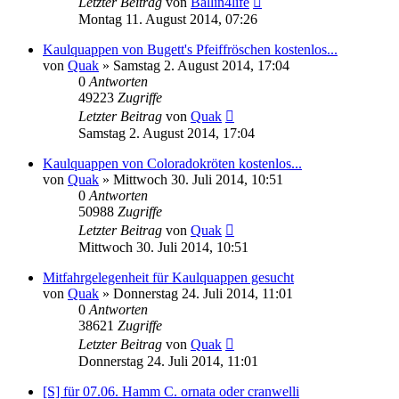
Letzter Beitrag
von
Ballin4life
Montag 11. August 2014, 07:26
Kaulquappen von Bugett's Pfeiffröschen kostenlos...
von
Quak
» Samstag 2. August 2014, 17:04
0
Antworten
49223
Zugriffe
Letzter Beitrag
von
Quak
Samstag 2. August 2014, 17:04
Kaulquappen von Coloradokröten kostenlos...
von
Quak
» Mittwoch 30. Juli 2014, 10:51
0
Antworten
50988
Zugriffe
Letzter Beitrag
von
Quak
Mittwoch 30. Juli 2014, 10:51
Mitfahrgelegenheit für Kaulquappen gesucht
von
Quak
» Donnerstag 24. Juli 2014, 11:01
0
Antworten
38621
Zugriffe
Letzter Beitrag
von
Quak
Donnerstag 24. Juli 2014, 11:01
[S] für 07.06. Hamm C. ornata oder cranwelli