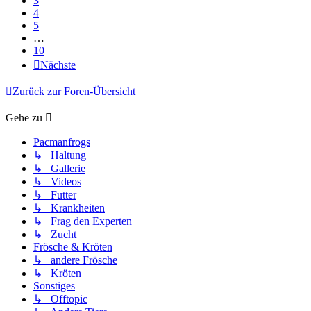
3
4
5
…
10
Nächste
Zurück zur Foren-Übersicht
Gehe zu
Pacmanfrogs
↳ Haltung
↳ Gallerie
↳ Videos
↳ Futter
↳ Krankheiten
↳ Frag den Experten
↳ Zucht
Frösche & Kröten
↳ andere Frösche
↳ Kröten
Sonstiges
↳ Offtopic