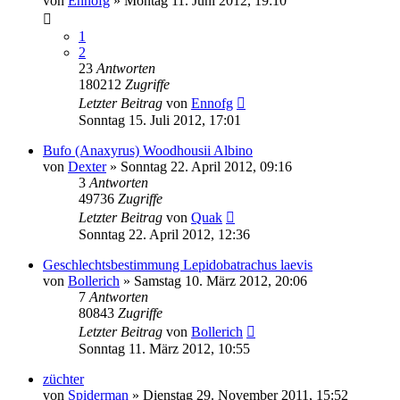
von
Ennofg
» Montag 11. Juni 2012, 19:10
1
2
23
Antworten
180212
Zugriffe
Letzter Beitrag
von
Ennofg
Sonntag 15. Juli 2012, 17:01
Bufo (Anaxyrus) Woodhousii Albino
von
Dexter
» Sonntag 22. April 2012, 09:16
3
Antworten
49736
Zugriffe
Letzter Beitrag
von
Quak
Sonntag 22. April 2012, 12:36
Geschlechtsbestimmung Lepidobatrachus laevis
von
Bollerich
» Samstag 10. März 2012, 20:06
7
Antworten
80843
Zugriffe
Letzter Beitrag
von
Bollerich
Sonntag 11. März 2012, 10:55
züchter
von
Spiderman
» Dienstag 29. November 2011, 15:52