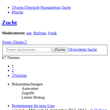
Foren-Übersicht
Pacmanfrogs
Zucht
Suche
Zucht
Moderatoren:
san
,
Bufofan
,
Quak
Neues Thema
Erweiterte Suche
Suche
67 Themen
1
2
Nächste
Bekanntmachungen
Antworten
Zugriffe
Letzter Beitrag
Registrierung für neue User