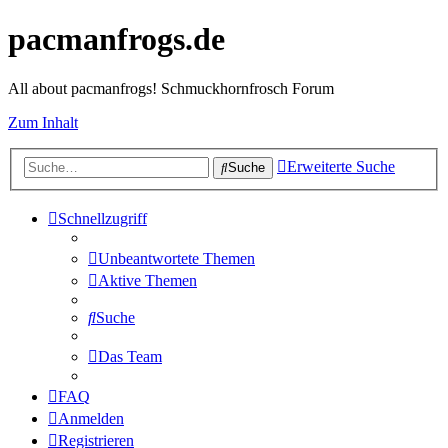
pacmanfrogs.de
All about pacmanfrogs! Schmuckhornfrosch Forum
Zum Inhalt
Erweiterte Suche
Suche
Schnellzugriff
Unbeantwortete Themen
Aktive Themen
Suche
Das Team
FAQ
Anmelden
Registrieren