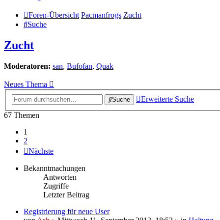
Foren-Übersicht
Pacmanfrogs
Zucht
Suche
Zucht
Moderatoren:
san
,
Bufofan
,
Quak
Neues Thema
Erweiterte Suche
Suche
67 Themen
1
2
Nächste
Bekanntmachungen
Antworten
Zugriffe
Letzter Beitrag
Registrierung für neue User