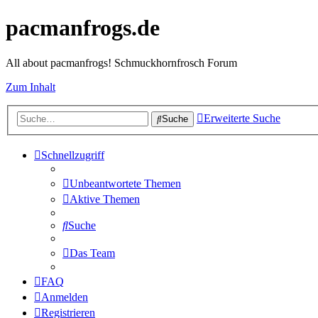
pacmanfrogs.de
All about pacmanfrogs! Schmuckhornfrosch Forum
Zum Inhalt
Erweiterte Suche
Suche
Schnellzugriff
Unbeantwortete Themen
Aktive Themen
Suche
Das Team
FAQ
Anmelden
Registrieren