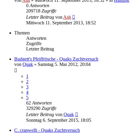
von
Ash
» Mittwoch 11. September 2013, 18:52 » in
Haltung
0
Antworten
209718
Zugriffe
Letzter Beitrag
von
Ash
Mittwoch 11. September 2013, 18:52
Themen
Antworten
Zugriffe
Letzter Beitrag
Budgett's Pfeiffrösche - Quaks Zuchtversuch
von
Quak
» Samstag 5. Mai 2012, 20:04
1
2
3
4
5
62
Antworten
329290
Zugriffe
Letzter Beitrag
von
Quak
Sonntag 6. September 2015, 18:05
C. cranwelli - Quaks Zuchtversuch