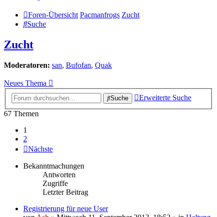
Foren-Übersicht
Pacmanfrogs
Zucht
Suche
Zucht
Moderatoren:
san
,
Bufofan
,
Quak
Neues Thema
Erweiterte Suche
Suche
67 Themen
1
2
Nächste
Bekanntmachungen
Antworten
Zugriffe
Letzter Beitrag
Registrierung für neue User