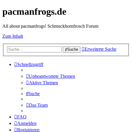
pacmanfrogs.de
All about pacmanfrogs! Schmuckhornfrosch Forum
Zum Inhalt
Erweiterte Suche
Suche
Schnellzugriff
Unbeantwortete Themen
Aktive Themen
Suche
Das Team
FAQ
Anmelden
Registrieren