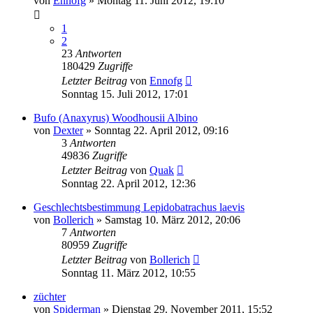
von
Ennofg
» Montag 11. Juni 2012, 19:10
1
2
23
Antworten
180429
Zugriffe
Letzter Beitrag
von
Ennofg
Sonntag 15. Juli 2012, 17:01
Bufo (Anaxyrus) Woodhousii Albino
von
Dexter
» Sonntag 22. April 2012, 09:16
3
Antworten
49836
Zugriffe
Letzter Beitrag
von
Quak
Sonntag 22. April 2012, 12:36
Geschlechtsbestimmung Lepidobatrachus laevis
von
Bollerich
» Samstag 10. März 2012, 20:06
7
Antworten
80959
Zugriffe
Letzter Beitrag
von
Bollerich
Sonntag 11. März 2012, 10:55
züchter
von
Spiderman
» Dienstag 29. November 2011, 15:52