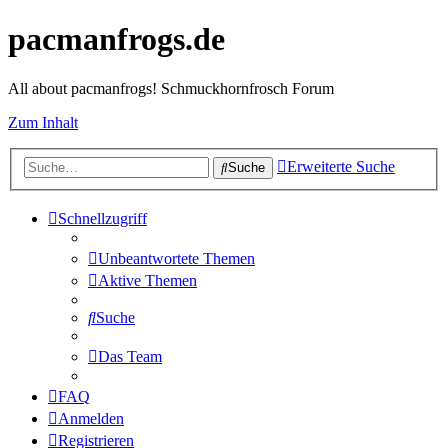
pacmanfrogs.de
All about pacmanfrogs! Schmuckhornfrosch Forum
Zum Inhalt
Erweiterte Suche
Suche
Schnellzugriff
Unbeantwortete Themen
Aktive Themen
Suche
Das Team
FAQ
Anmelden
Registrieren