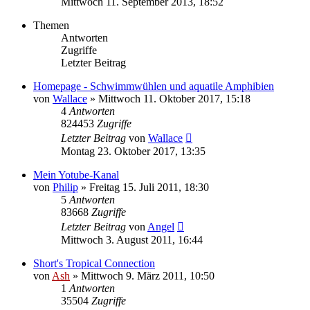
Mittwoch 11. September 2013, 18:52
Themen
Antworten
Zugriffe
Letzter Beitrag
Homepage - Schwimmwühlen und aquatile Amphibien
von
Wallace
» Mittwoch 11. Oktober 2017, 15:18
4
Antworten
824453
Zugriffe
Letzter Beitrag
von
Wallace
Montag 23. Oktober 2017, 13:35
Mein Yotube-Kanal
von
Philip
» Freitag 15. Juli 2011, 18:30
5
Antworten
83668
Zugriffe
Letzter Beitrag
von
Angel
Mittwoch 3. August 2011, 16:44
Short's Tropical Connection
von
Ash
» Mittwoch 9. März 2011, 10:50
1
Antworten
35504
Zugriffe