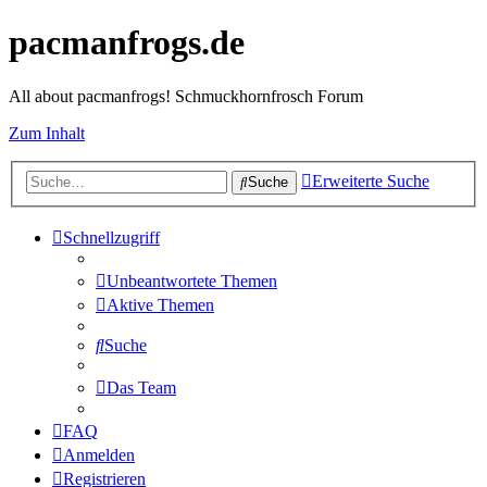
pacmanfrogs.de
All about pacmanfrogs! Schmuckhornfrosch Forum
Zum Inhalt
Erweiterte Suche
Suche
Schnellzugriff
Unbeantwortete Themen
Aktive Themen
Suche
Das Team
FAQ
Anmelden
Registrieren