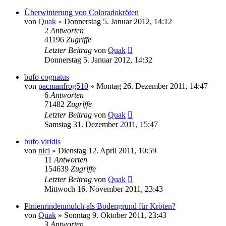
Überwinterung von Coloradokröten
von
Quak
» Donnerstag 5. Januar 2012, 14:12
2
Antworten
41196
Zugriffe
Letzter Beitrag
von
Quak
Donnerstag 5. Januar 2012, 14:32
bufo cognatus
von
pacmanfrog510
» Montag 26. Dezember 2011, 14:47
6
Antworten
71482
Zugriffe
Letzter Beitrag
von
Quak
Samstag 31. Dezember 2011, 15:47
bufo viridis
von
nici
» Dienstag 12. April 2011, 10:59
11
Antworten
154639
Zugriffe
Letzter Beitrag
von
Quak
Mittwoch 16. November 2011, 23:43
Pinienrindenmulch als Bodengrund für Kröten?
von
Quak
» Sonntag 9. Oktober 2011, 23:43
3
Antworten