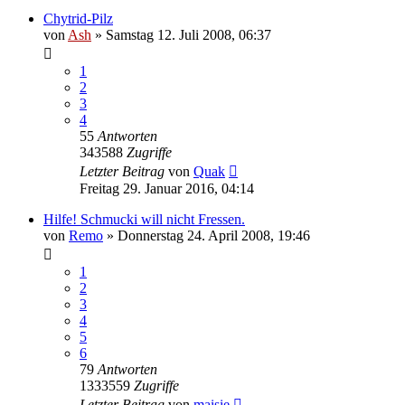
Chytrid-Pilz
von
Ash
» Samstag 12. Juli 2008, 06:37
1
2
3
4
55
Antworten
343588
Zugriffe
Letzter Beitrag
von
Quak
Freitag 29. Januar 2016, 04:14
Hilfe! Schmucki will nicht Fressen.
von
Remo
» Donnerstag 24. April 2008, 19:46
1
2
3
4
5
6
79
Antworten
1333559
Zugriffe
Letzter Beitrag
von
maisie