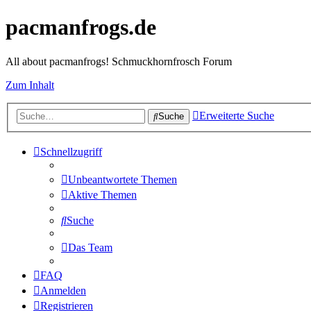
pacmanfrogs.de
All about pacmanfrogs! Schmuckhornfrosch Forum
Zum Inhalt
Erweiterte Suche
Suche
Schnellzugriff
Unbeantwortete Themen
Aktive Themen
Suche
Das Team
FAQ
Anmelden
Registrieren