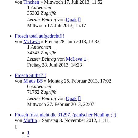
von
Tinchen
» Mittwoch 17. Juli 2013, 11:52
1
Antworten
35302
Zugriffe
Letzter Beitrag
von
Quak
Mittwoch 17. Juli 2013, 15:17
Frosch total aufgedreht!!!
von
McLeva
» Freitag 28. Juni 2013, 13:33
1
Antworten
34343
Zugriffe
Letzter Beitrag
von
McLeva
Freitag 28. Juni 2013, 14:23
Frosch Stirbt ? !
von
M aus BS
» Montag 25. Februar 2013, 17:02
6
Antworten
71762
Zugriffe
Letzter Beitrag
von
Quak
Mittwoch 27. Februar 2013, 22:07
Frosch frisst nicht die 31297. (panischer Neuling ;] )
von
Muffin
» Samstag 3. November 2012, 11:11
1