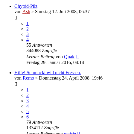
Chytrid-Pilz
von
Ash
» Samstag 12. Juli 2008, 06:37
1
2
3
4
55
Antworten
344088
Zugriffe
Letzter Beitrag
von
Quak
Freitag 29. Januar 2016, 04:14
Hilfe! Schmucki will nicht Fressen.
von
Remo
» Donnerstag 24. April 2008, 19:46
1
2
3
4
5
6
79
Antworten
1334112
Zugriffe
Letzter Beitrag
von
maisie