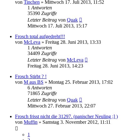
von
Tinchen
» Mittwoch 17. Juli 2013, 11:52
1
Antworten
35390
Zugriffe
Letzter Beitrag
von
Quak
Mittwoch 17. Juli 2013, 15:17
Frosch total aufgedreht!!!
von
McLeva
» Freitag 28. Juni 2013, 13:33
1
Antworten
34409
Zugriffe
Letzter Beitrag
von
McLeva
Freitag 28. Juni 2013, 14:23
Frosch Stirbt ? !
von
M aus BS
» Montag 25. Februar 2013, 17:02
6
Antworten
71865
Zugriffe
Letzter Beitrag
von
Quak
Mittwoch 27. Februar 2013, 22:07
Frosch frisst nicht die 31297. (panischer Neuling ;] )
von
Muffin
» Samstag 3. November 2012, 11:11
1