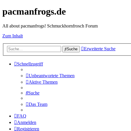
pacmanfrogs.de
All about pacmanfrogs! Schmuckhornfrosch Forum
Zum Inhalt
Erweiterte Suche
Suche
Schnellzugriff
Unbeantwortete Themen
Aktive Themen
Suche
Das Team
FAQ
Anmelden
Registrieren