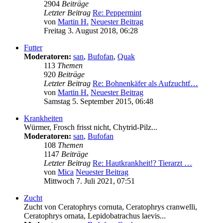
2904
Beiträge
Letzter Beitrag
Re: Peppermint
von
Martin H.
Neuester Beitrag
Freitag 3. August 2018, 06:28
Futter
Moderatoren:
san
,
Bufofan
,
Quak
113
Themen
920
Beiträge
Letzter Beitrag
Re: Bohnenkäfer als Aufzuchtf…
von
Martin H.
Neuester Beitrag
Samstag 5. September 2015, 06:48
Krankheiten
Würmer, Frosch frisst nicht, Chytrid-Pilz...
Moderatoren:
san
,
Bufofan
108
Themen
1147
Beiträge
Letzter Beitrag
Re: Hautkrankheit!? Tierarzt …
von
Mica
Neuester Beitrag
Mittwoch 7. Juli 2021, 07:51
Zucht
Zucht von Ceratophrys cornuta, Ceratophrys cranwelli,
Ceratophrys ornata, Lepidobatrachus laevis...