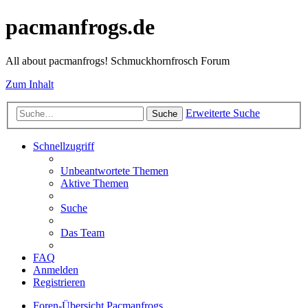
pacmanfrogs.de
All about pacmanfrogs! Schmuckhornfrosch Forum
Zum Inhalt
Erweiterte Suche
Suche
Schnellzugriff
Unbeantwortete Themen
Aktive Themen
Suche
Das Team
FAQ
Anmelden
Registrieren
Foren-Übersicht
Pacmanfrogs