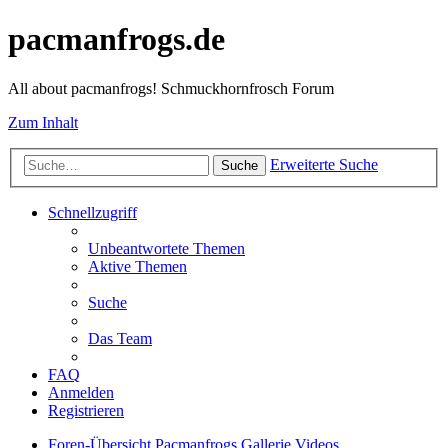
pacmanfrogs.de
All about pacmanfrogs! Schmuckhornfrosch Forum
Zum Inhalt
Erweiterte Suche
Suche
Schnellzugriff
Unbeantwortete Themen
Aktive Themen
Suche
Das Team
FAQ
Anmelden
Registrieren
Foren-Übersicht
Pacmanfrogs
Gallerie
Videos