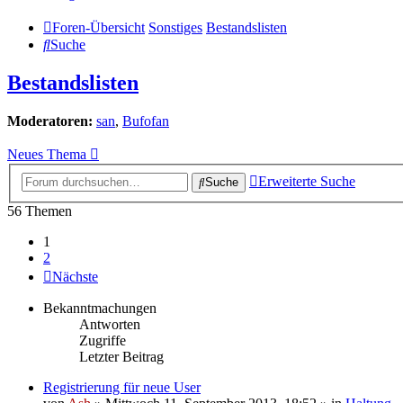
Foren-Übersicht
Sonstiges
Bestandslisten
Suche
Bestandslisten
Moderatoren:
san
,
Bufofan
Neues Thema
Erweiterte Suche
Suche
56 Themen
1
2
Nächste
Bekanntmachungen
Antworten
Zugriffe
Letzter Beitrag
Registrierung für neue User