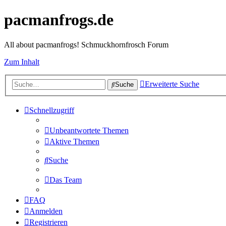
pacmanfrogs.de
All about pacmanfrogs! Schmuckhornfrosch Forum
Zum Inhalt
Erweiterte Suche
Suche
Schnellzugriff
Unbeantwortete Themen
Aktive Themen
Suche
Das Team
FAQ
Anmelden
Registrieren