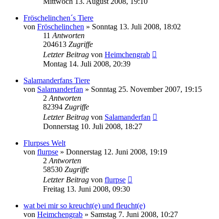
Mittwoch 13. August 2008, 19:10
Fröschelinchen´s Tiere
von
Fröschelinchen
» Sonntag 13. Juli 2008, 18:02
11
Antworten
204613
Zugriffe
Letzter Beitrag
von
Heimchengrab
Montag 14. Juli 2008, 20:39
Salamanderfans Tiere
von
Salamanderfan
» Sonntag 25. November 2007, 19:15
2
Antworten
82394
Zugriffe
Letzter Beitrag
von
Salamanderfan
Donnerstag 10. Juli 2008, 18:27
Flurpses Welt
von
flurpse
» Donnerstag 12. Juni 2008, 19:19
2
Antworten
58530
Zugriffe
Letzter Beitrag
von
flurpse
Freitag 13. Juni 2008, 09:30
wat bei mir so kreucht(e) und fleucht(e)
von
Heimchengrab
» Samstag 7. Juni 2008, 10:27