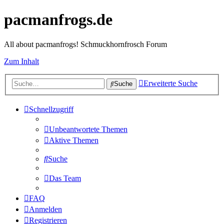
pacmanfrogs.de
All about pacmanfrogs! Schmuckhornfrosch Forum
Zum Inhalt
Erweiterte Suche
Suche
Schnellzugriff
Unbeantwortete Themen
Aktive Themen
Suche
Das Team
FAQ
Anmelden
Registrieren