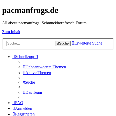
pacmanfrogs.de
All about pacmanfrogs! Schmuckhornfrosch Forum
Zum Inhalt
Erweiterte Suche
Suche
Schnellzugriff
Unbeantwortete Themen
Aktive Themen
Suche
Das Team
FAQ
Anmelden
Registrieren