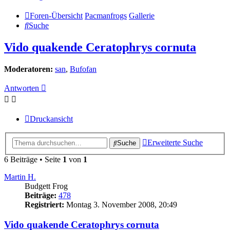
Foren-Übersicht
Pacmanfrogs
Gallerie
Suche
Vido quakende Ceratophrys cornuta
Moderatoren:
san
,
Bufofan
Antworten
Druckansicht
Erweiterte Suche
Suche
6 Beiträge • Seite
1
von
1
Martin H.
Budgett Frog
Beiträge:
478
Registriert:
Montag 3. November 2008, 20:49
Vido quakende Ceratophrys cornuta