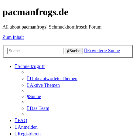
pacmanfrogs.de
All about pacmanfrogs! Schmuckhornfrosch Forum
Zum Inhalt
Erweiterte Suche
Suche
Schnellzugriff
Unbeantwortete Themen
Aktive Themen
Suche
Das Team
FAQ
Anmelden
Registrieren