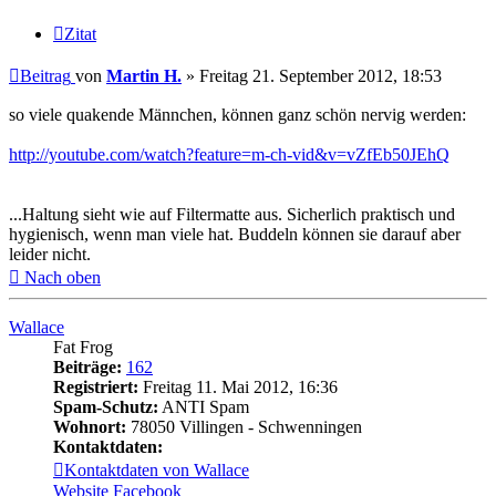
Zitat
Beitrag
von
Martin H.
»
Freitag 21. September 2012, 18:53
so viele quakende Männchen, können ganz schön nervig werden:
http://youtube.com/watch?feature=m-ch-vid&v=vZfEb50JEhQ
...Haltung sieht wie auf Filtermatte aus. Sicherlich praktisch und
hygienisch, wenn man viele hat. Buddeln können sie darauf aber
leider nicht.
Nach oben
Wallace
Fat Frog
Beiträge:
162
Registriert:
Freitag 11. Mai 2012, 16:36
Spam-Schutz:
ANTI Spam
Wohnort:
78050 Villingen - Schwenningen
Kontaktdaten:
Kontaktdaten von Wallace
Website
Facebook