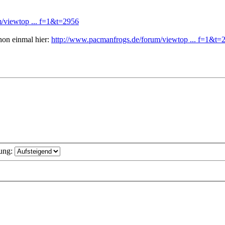
/viewtop ... f=1&t=2956
hon einmal hier:
http://www.pacmanfrogs.de/forum/viewtop ... f=1&t=
ung: