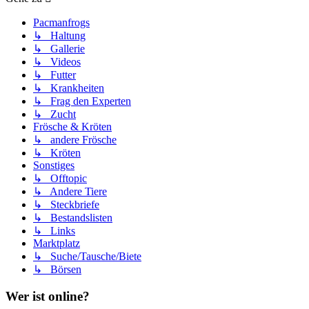
Pacmanfrogs
↳ Haltung
↳ Gallerie
↳ Videos
↳ Futter
↳ Krankheiten
↳ Frag den Experten
↳ Zucht
Frösche & Kröten
↳ andere Frösche
↳ Kröten
Sonstiges
↳ Offtopic
↳ Andere Tiere
↳ Steckbriefe
↳ Bestandslisten
↳ Links
Marktplatz
↳ Suche/Tausche/Biete
↳ Börsen
Wer ist online?