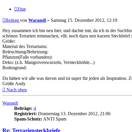
Zitat
Beitrag
von
Warandi
»
Samstag 15. Dezember 2012, 12:19
Hey zusammen ich bin neu hier, und dachte mir, da ich in der Suchfunk
schönen Terrarien reinmachen, vllt. noch dazu nen kurzen Steckbrief 
Größe:
Material des Terrariums:
Beleuchtung/Beheizung:
Pflanzen(Falls vorhanden):
Deko: (z.b. Mangrovenwurzeln, Versteckhöhle...)
Bodengrund:
Da hätten wir alle was davon und ist super für jeden als Inspiration.
Grüße Andy
Nach oben
Warandi
Beiträge:
4
Registriert:
Donnerstag 13. Dezember 2012, 21:06
Spam-Schutz:
ANTI Spam
Re: Terrariensteckbriefe