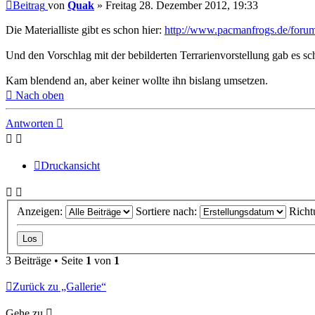
Beitrag
von
Quak
»
Freitag 28. Dezember 2012, 19:33
Die Materialliste gibt es schon hier:
http://www.pacmanfrogs.de/forum
Und den Vorschlag mit der bebilderten Terrarienvorstellung gab es sc
Kam blendend an, aber keiner wollte ihn bislang umsetzen.
Nach oben
Antworten
Druckansicht
Anzeigen:
Sortiere nach:
Richt
3 Beiträge • Seite
1
von
1
Zurück zu „Gallerie“
Gehe zu