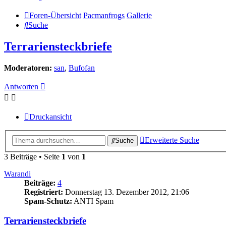
Foren-Übersicht
Pacmanfrogs
Gallerie
Suche
Terrariensteckbriefe
Moderatoren:
san
,
Bufofan
Antworten
Druckansicht
Erweiterte Suche
Suche
3 Beiträge • Seite
1
von
1
Warandi
Beiträge:
4
Registriert:
Donnerstag 13. Dezember 2012, 21:06
Spam-Schutz:
ANTI Spam
Terrariensteckbriefe