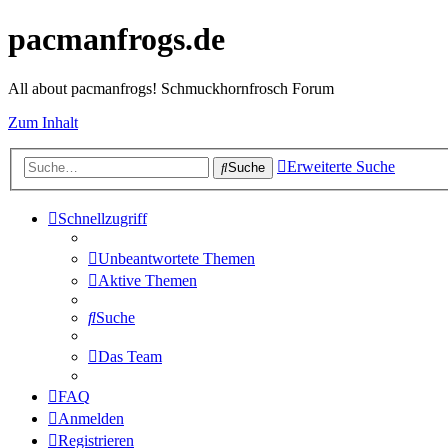
pacmanfrogs.de
All about pacmanfrogs! Schmuckhornfrosch Forum
Zum Inhalt
Erweiterte Suche
Suche
Schnellzugriff
Unbeantwortete Themen
Aktive Themen
Suche
Das Team
FAQ
Anmelden
Registrieren